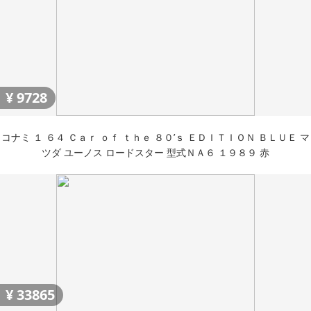
¥
9728
コナミ １ ６４ Ｃａｒ ｏｆ ｔｈｅ ８０’ｓ ＥＤＩＴＩＯＮ ＢＬＵＥ マ
ツダ ユーノス ロードスター 型式ＮＡ６ １９８９ 赤
¥
33865